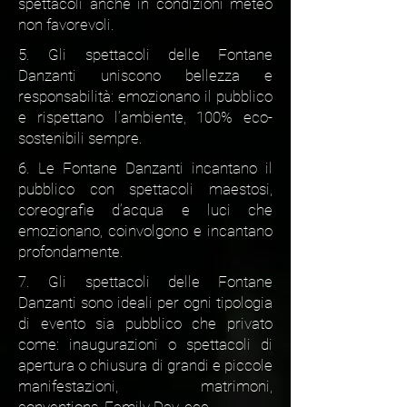
spettacoli anche in condizioni meteo
non favorevoli.
5. Gli spettacoli delle Fontane
Danzanti uniscono bellezza e
responsabilità: emozionano il pubblico
e rispettano l’ambiente, 100% eco-
sostenibili sempre.
6. Le Fontane Danzanti incantano il
pubblico con spettacoli maestosi,
coreografie d’acqua e luci che
emozionano, coinvolgono e incantano
profondamente.
7. Gli spettacoli delle Fontane
Danzanti sono ideali per ogni tipologia
di evento sia pubblico che privato
come: inaugurazioni o spettacoli di
apertura o chiusura di grandi e piccole
manifestazioni, matrimoni,