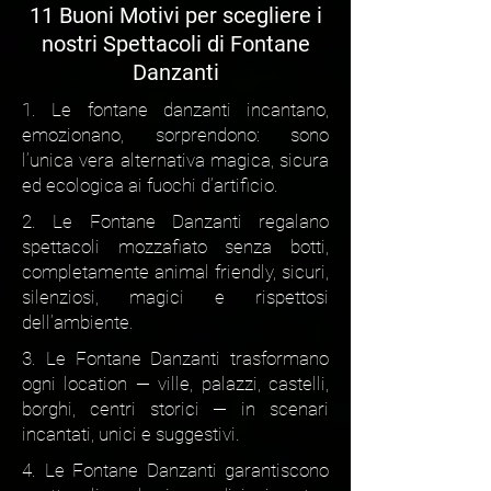
11 Buoni Motivi per scegliere i
nostri Spettacoli di Fontane
Danzanti
1. Le fontane danzanti incantano,
emozionano, sorprendono: sono
l’unica vera alternativa magica, sicura
ed ecologica ai fuochi d’artificio.
2. Le Fontane Danzanti regalano
spettacoli mozzafiato senza botti,
completamente animal friendly, sicuri,
silenziosi, magici e rispettosi
dell’ambiente.
3. Le Fontane Danzanti trasformano
ogni location — ville, palazzi, castelli,
borghi, centri storici — in scenari
incantati, unici e suggestivi.
4. Le Fontane Danzanti garantiscono