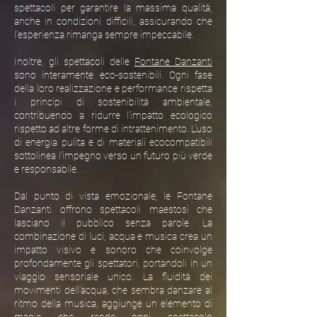
spettacoli per garantire la massima qualità,
anche in condizioni difficili, assicurando che
l'esperienza rimanga sempre impeccabile.
Inoltre, gli spettacoli delle
Fontane Danzanti
sono interamente eco-sostenibili. Ogni fase
della loro realizzazione e performance rispetta
i principi di sostenibilità ambientale,
contribuendo a ridurre l'impatto ecologico
rispetto ad altre forme di intrattenimento. L'uso
di energia pulita e di materiali ecocompatibili
sottolinea l'impegno verso un futuro più verde
e responsabile.
Dal punto di vista emozionale, le Fontane
Danzanti offrono spettacoli maestosi che
lasciano il pubblico senza parole. La
combinazione di luci, acqua e musica crea un
impatto visivo e sonoro che coinvolge
profondamente gli spettatori, portandoli in un
viaggio sensoriale unico. La fluidità dei
movimenti dell'acqua, che sembra danzare al
ritmo della musica, aggiunge un elemento di