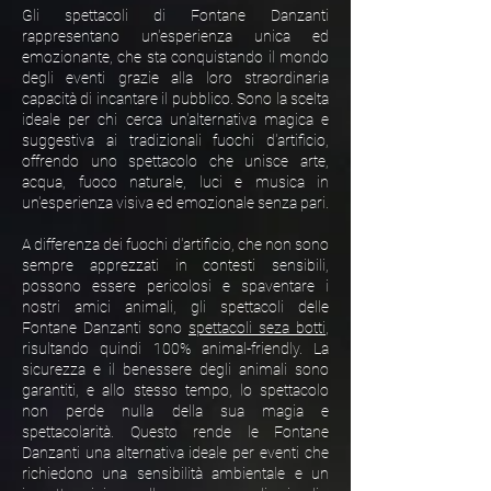
Gli spettacoli di Fontane Danzanti
rappresentano un'esperienza unica ed
emozionante, che sta conquistando il mondo
degli eventi grazie alla loro straordinaria
capacità di incantare il pubblico. Sono la scelta
ideale per chi cerca un'alternativa magica e
suggestiva ai tradizionali fuochi d'artificio,
offrendo uno spettacolo che unisce arte,
acqua, fuoco naturale, luci e musica in
un'esperienza visiva ed emozionale senza pari.
A differenza dei fuochi d'artificio, che non sono
sempre apprezzati in contesti sensibili,
possono essere pericolosi e spaventare i
nostri amici animali, gli spettacoli delle
Fontane Danzanti sono
spettacoli seza botti
,
risultando quindi 100% animal-friendly. La
sicurezza e il benessere degli animali sono
garantiti, e allo stesso tempo, lo spettacolo
non perde nulla della sua magia e
spettacolarità. Questo rende le Fontane
Danzanti una alternativa ideale per eventi che
richiedono una sensibilità ambientale e un