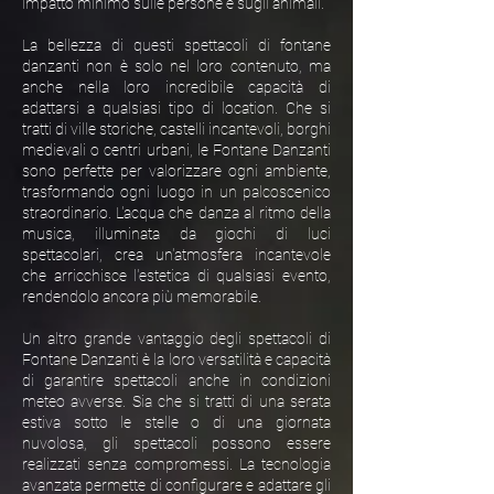
impatto minimo sulle persone e sugli animali.
La bellezza di questi spettacoli di fontane
danzanti non è solo nel loro contenuto, ma
anche nella loro incredibile capacità di
adattarsi a qualsiasi tipo di location. Che si
tratti di ville storiche, castelli incantevoli, borghi
medievali o centri urbani, le Fontane Danzanti
sono perfette per valorizzare ogni ambiente,
trasformando ogni luogo in un palcoscenico
straordinario. L'acqua che danza al ritmo della
musica, illuminata da giochi di luci
spettacolari, crea un'atmosfera incantevole
che arricchisce l'estetica di qualsiasi evento,
rendendolo ancora più memorabile.
Un altro grande vantaggio degli spettacoli di
Fontane Danzanti è la loro versatilità e capacità
di garantire spettacoli anche in condizioni
meteo avverse. Sia che si tratti di una serata
estiva sotto le stelle o di una giornata
nuvolosa, gli spettacoli possono essere
realizzati senza compromessi. La tecnologia
avanzata permette di configurare e adattare gli