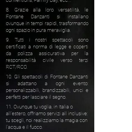
conventions, Family Day, ecc...
8. Grazie alla loro versatilità, le
Fontane Danzanti si installano
ovunque in tempi rapidi, trasformando
ogni spazio in pura meraviglia.
9. Tutti i nostri spettacoli sono
certificati a norma di legge e coperti
da polizza assicurativa per la
responsabilità civile verso terzi
RCT/RCO.
10. Gli spettacoli di Fontane Danzanti
si adattano a ogni evento:
personalizzabili, brandizzabili, unici e
perfetti per lasciare il segno.
11. Ovunque tu voglia, in Italia o
all’estero, offriamo servizi all inclusive:
tu scegli, noi realizziamo la magia con
l'acqua e il fuoco.